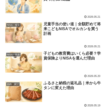
2026.05.21
児童手当の使い道｜全額貯めて将
NISA・投資
来こどもNISAでオルカンを買う
計画
2026.05.21
子どもの教育費はいくら必要？学
NISA・投資
資保険よりNISAを選んだ理由
2026.05.20
ふるさと納税の返礼品｜米から牛
節約・家計
タンに変えた理由
2026.05.19