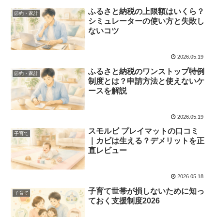
ふるさと納税の上限額はいくら？
節約・家計
シミュレーターの使い方と失敗し
ないコツ
2026.05.19
ふるさと納税のワンストップ特例
節約・家計
制度とは？申請方法と使えないケ
ースを解説
2026.05.19
スモルビ プレイマットの口コミ
子育て
｜カビは生える？デメリットを正
直レビュー
2026.05.18
子育て世帯が損しないために知っ
子育て
ておく支援制度2026