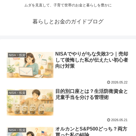
ムダを見直して、子育て世帯のお金と暮らしを豊かに
暮らしとお金のガイドブログ
NISAでやりがちな失敗3つ｜売却
NISA・投資
して後悔した私が伝えたい初心者
向け対策
2026.05.22
目的別口座とは？生活防衛資金と
NISA・投資
児童手当を分ける管理術
2026.05.21
オルカンとS&P500どっち？両方
NISA・投資
買った私の結論