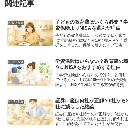
関連記事
子どもの教育費はいくら必要？学
NISA・投資
資保険よりNISAを選んだ理由
子どもの教育費はいくら必要？我が家で
は学資保険ではなくNISAで積み立てる選
択をしました。保険で増えにくい理由と
NISAを選んだ理由を解説します。
学資保険はいらない？教育費の積
NISA・投資
立にNISAをおすすめする理由
「学資保険はいらないのでは？」と感じ
ている方へ。返戻率105〜110%の学資保
険より、NISAで積み立てる方が教育費準
備に合理的な理由を解説します。
証券口座は何社が正解？6社から2
NISA・投資
社に減らした結論
証券口座は何社持つのが正解か、6社から
2社に減らした実体験を正直にお伝えしま
す。目的があって開いたのに結局使わな
かった口座、解約の手間、SBI証券と楽天
証券だけ残した理由まで。増やすより減