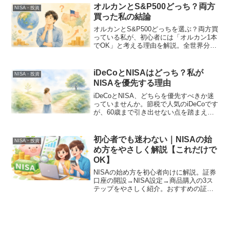
らしてラクになった考え方をまとめまし
オルカンとS&P500どっち？両方
NISA・投資
た。
買った私の結論
オルカンとS&P500どっちを選ぶ？両方買
っている私が、初心者には「オルカン1本
でOK」と考える理由を解説。全世界分散
の安心感や、S&P500との違い、実際に迷
った体験談を正直にお伝えします。
iDeCoとNISAはどっち？私が
NISA・投資
NISAを優先する理由
iDeCoとNISA、どちらを優先すべきか迷
っていませんか。節税で人気のiDeCoです
が、60歳まで引き出せない点を踏まえ、
まずNISAを優先する理由と、iDeCoが向
いている人の考え方をお伝えします。
初心者でも迷わない｜NISAの始
NISA・投資
め方をやさしく解説【これだけで
OK】
NISAの始め方を初心者向けに解説。証券
口座の開設→NISA設定→商品購入の3ス
テップをやさしく紹介。おすすめの証券
会社・買うべき商品（オルカン）も解説
しているので、一人でNISAをスタートで
きます。