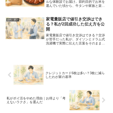
ルな体験談でお届け。節約目的でお米を
選んでいた頃から、牛タンや家族と楽し
むグルメへシフトした理由を正直にお伝
えします。
家電量販店で値引き交渉はでき
節約・家計
る？私が2回成功した伝え方を公
開
家電量販店で値引き交渉はできる？交渉
が苦手だった私が、ダイソンとドラム式
洗濯機で実際に伝えた言葉をそのまま公
開します。店員さんの時間を奪わない心
がけと、交渉しやすいタイミングも正直
に書きました。
クレジットカード6枚は多い？3枚に減ら
したわが家の基準
私がポイ活をやめた理由｜お得より「考
えないラクさ」を選んだ