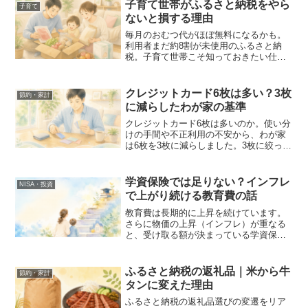
方をまとめました。
子育て世帯がふるさと納税をやら
子育て
ないと損する理由
毎月のおむつ代がほぼ無料になるかも。
利用者まだ約8割が未使用のふるさと納
税。子育て世帯こそ知っておきたい仕組
みとやり方をわかりやすく解説します。
クレジットカード6枚は多い？3枚
節約・家計
に減らしたわが家の基準
クレジットカード6枚は多いのか。使い分
けの手間や不正利用の不安から、わが家
は6枚を3枚に減らしました。3枚に絞った
基準と、減らして分かったことを実体験
でお伝えします。
学資保険では足りない？インフレ
NISA・投資
で上がり続ける教育費の話
教育費は長期的に上昇を続けています。
さらに物価の上昇（インフレ）が重なる
と、受け取る額が決まっている学資保険
だけでは将来の教育費に追いつけない可
能性も。値上がりの実例をもとに、無理
のない備え方をやさしく解説します。
ふるさと納税の返礼品｜米から牛
節約・家計
タンに変えた理由
ふるさと納税の返礼品選びの変遷をリア