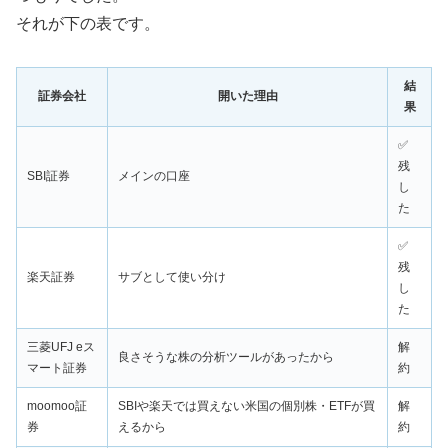
それが下の表です。
結
証券会社
開いた理由
果
✅
残
SBI証券
メインの口座
し
た
✅
残
楽天証券
サブとして使い分け
し
た
三菱UFJ eス
解
良さそうな株の分析ツールがあったから
マート証券
約
moomoo証
SBIや楽天では買えない米国の個別株・ETFが買
解
券
えるから
約