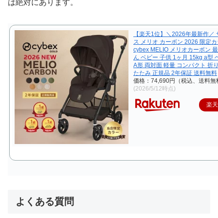
は絶対にあります。
【楽天1位】＼2026年最新作／
ス メリオ カーボン 2026 限定
cybex MELIO メリオカーボン 
ん ベビー 子供 1ヶ月 15kg a
A形 両対面 軽量 コンパクト 折
たたみ 正規品 2年保証 送料無料
価格：74,690円（税込、送料無
(2026/5/12時点)
楽
よくある質問