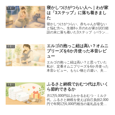
体験で紹介します。育児グッズの買いす
ぎを防ぎたい方の参考になれば嬉しいで
寝かしつけがつらい人へ｜わが家
子育て
す。
は「3ステップ」に落ち着きまし
た
寝かしつけがつらい、赤ちゃんが寝ない
と悩む方へ。生後8ヶ月のわが家が試行錯
誤の末に落ち着いた3ステップ（バランス
ボール→枕→抱っこ紐）と、試したけど
効果がなかったものを正直にまとめまし
た。
エルゴの抱っこ紐は高い？オムニ
子育て
ブリーズを6か月使った本音レビ
ュー
エルゴの抱っこ紐は高い？と思っていた
私が、定番オムニブリーズを6か月使った
本音レビュー。もらい物との違い、夫婦
での共用、寝かしつけでの活躍、正直な
デメリットまで実体験で紹介します。
ふるさと納税でおむつ代は月いく
子育て
ら節約できるか
月1万5,000円以上かかるおむつ・ミルク
代。ふるさと納税を使えば自己負担2,000
円で年間1万6,000円相当の返礼品を受け
取れる可能性があります。具体的な計算
方法をお伝えします。