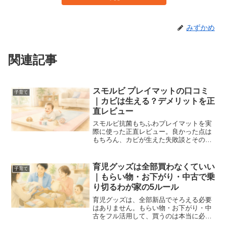
みずかめ
関連記事
スモルビ プレイマットの口コミ
子育て
｜カビは生える？デメリットを正
直レビュー
スモルビ抗菌もちふわプレイマットを実
際に使った正直レビュー。良かった点は
もちろん、カビが生えた失敗談とその後
のお手入れ方法まで包み隠さずお届けし
ます。
育児グッズは全部買わなくていい
子育て
｜もらい物・お下がり・中古で乗
り切るわが家の5ルール
育児グッズは、全部新品でそろえる必要
はありません。もらい物・お下がり・中
古をフル活用して、買うのは本当に必要
な物だけにしたわが家の5つのルールを実