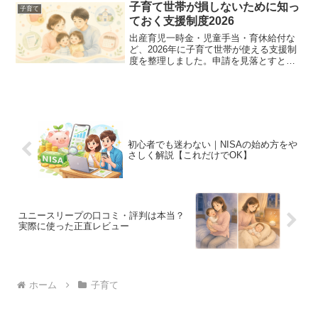
子育て世帯が損しないために知っ
子育て
ておく支援制度2026
出産育児一時金・児童手当・育休給付な
ど、2026年に子育て世帯が使える支援制
度を整理しました。申請を見落とすと損
になるものもあります。制度を知ること
が家計を守る第一歩です。
初心者でも迷わない｜NISAの始め方をや
さしく解説【これだけでOK】
ユニースリープの口コミ・評判は本当？
実際に使った正直レビュー
ホーム
子育て