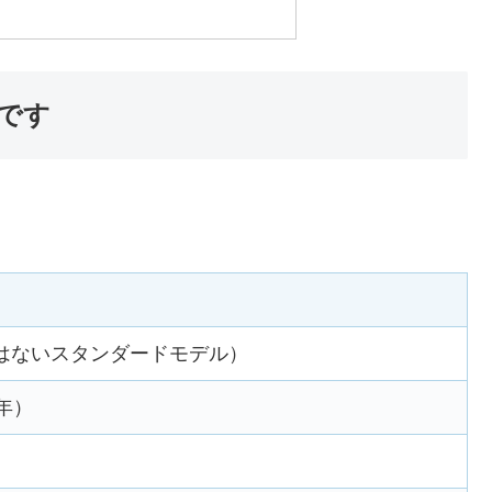
です
。
はないスタンダードモデル）
年）