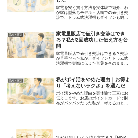
家電を安く買う方法を実体験で紹介。わ
が家は型落ちモデル＋店頭での値引き交
渉で、ドラム式洗濯機もダイソンも納得
できる価格で購入できました。挫折しな
い4つの順番と、店員さんへの実際の伝え
方をまとめました。
家電量販店で値引き交渉はでき
節約・家計
る？私が2回成功した伝え方を公
開
家電量販店で値引き交渉はできる？交渉
が苦手だった私が、ダイソンとドラム式
洗濯機で実際に伝えた言葉をそのまま公
開します。店員さんの時間を奪わない心
がけと、交渉しやすいタイミングも正直
に書きました。
私がポイ活をやめた理由｜お得よ
節約・家計
り「考えないラクさ」を選んだ
ポイ活をやめた理由を実体験で正直にお
伝えします。お店のポイントカードで財
布がパンパンだった私が、考える力と管
理の手間を減らすためにポイ活を卒業。
数千ポイントの魅力と、それでもやめた
理由、今は1枚に集約してラクになった話
まで。
NISAは毎月いくら積み立てる？「NISA