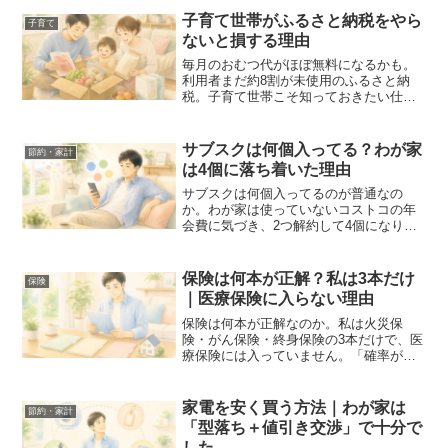
子育て世帯がふるさと納税をやら
子育て
ないと損する理由
毎月のおむつ代がほぼ無料になるかも。
利用者まだ約8割が未使用のふるさと納
税。子育て世帯こそ知っておきたい仕組
みとやり方をわかりやすく解説します。
サブスクは何個入ってる？わが家
節約・家計
は4個に落ち着いた理由
サブスクは何個入ってるのが普通なの
か。わが家は使っていないコストコの年
会費に気づき、2つ解約して4個になりま
した。5個までと数を決めた理由、解約し
た2つと残した4つの中身を実体験でお伝
えします。
保険は何本が正解？私は3本だけ
保険
｜医療保険に入らない理由
保険は何本が正解なのか。私は火災保
険・がん保険・終身保険の3本だけで、医
療保険には入っていません。「確率が低
く、損失が大きいことに備える」という
判断軸と、正直な迷いも含めて、実体験
でお伝えします。
家電を安く買う方法｜わが家は
節約・家計
「型落ち＋値引き交渉」で十分で
した